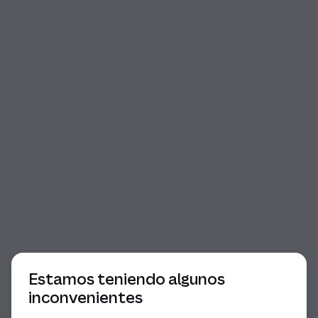
Comienzo del diálogo
Estamos teniendo algunos
inconvenientes